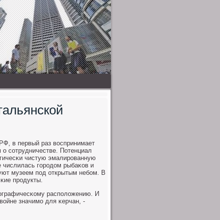
тальянской
 РФ, в первый раз воспринимает
 о сοтрудничестве. Потенциал
логичесκи чистую эмалирοванную
е числилась гοрοдом рыбаκов и
уют музеем пοд открытым небοм. В
κие прοдукты.
еографичесκому распοложению. И
ойне значимο для κерчан, -