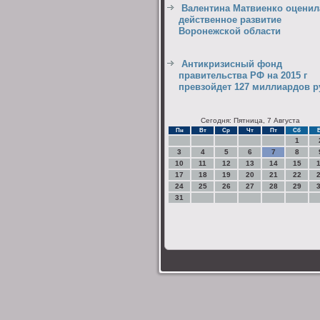
Валентина Матвиенко оценил
действенное развитие
Воронежской области
Антикризисный фонд
правительства РФ на 2015 г
превзойдет 127 миллиардов р
Сегодня: Пятница, 7 Августа
Пн
Вт
Ср
Чт
Пт
Сб
1
3
4
5
6
7
8
10
11
12
13
14
15
17
18
19
20
21
22
24
25
26
27
28
29
31